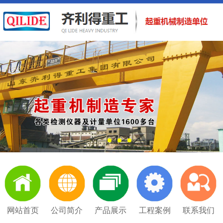
网站首页
公司简介
产品展示
工程案例
联系我们