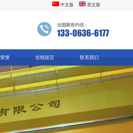
中文版
英文版
质荣誉
在线留言
联系我们